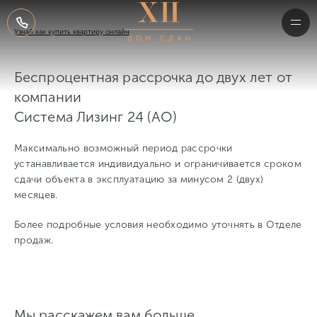
НА СТРАНИЦУ КОНТАКТОВ
Узнай как купить квартиру онлайн
Беспроцентная рассрочка до двух лет от
Отдел продаж Capital Group
компании
Москва, Пресненская наб.,
ПОЧЕМУ КУТУЗОВСКИЙ, 12
д. 8 стр. 1. ММДЦ «Москва-Сити»,
Система Лизинг 24 (АО)
МФК «Город Столиц»
О КОМПЛЕКСЕ
Максимально возможный период рассрочки
Без выходных
устанавливается индивидуально и ограничивается сроком
9:00 — 21:00
Описание
сдачи объекта в эксплуатацию за минусом 2 (двух)
T +7 495 771-77-77
месяцев.
info@capitalgroupcorp.com
Идея
Более подробные условия необходимо уточнять в Отделе
Архитектура
продаж.
Интерьеры
Благоустройство
Мы расскажем вам больше