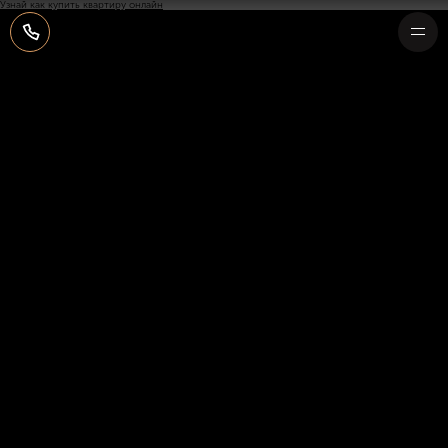
Узнай как купить квартиру онлайн
НА СТРАНИЦУ КОНТАКТОВ
Отдел продаж Capital Group
Москва, Пресненская наб.,
ПОЧЕМУ КУТУЗОВСКИЙ, 12
д. 8 стр. 1. ММДЦ «Москва-Сити»,
МФК «Город Столиц»
О КОМПЛЕКСЕ
Без выходных
9:00 — 21:00
КВАРТИРЫ
T +7 495 771-77-77
info@capitalgroupcorp.com
ГАЛЕРЕЯ
КОНТАКТЫ